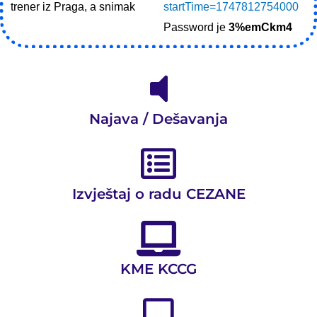
trener iz Praga, a snimak
startTime=1747812754000
Password je
3%emCkm4
Najava / Dešavanja
Izvještaj o radu CEZANE
Pretraga
za:
KME KCCG