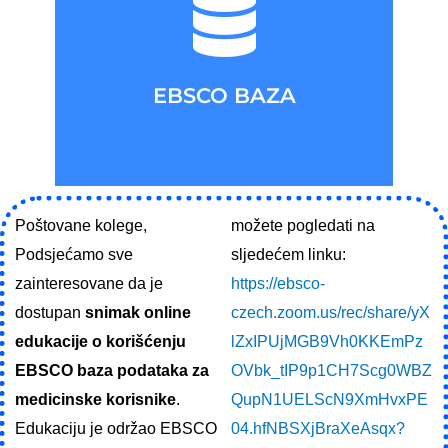
KLIKNITE OVDJE
Pristupite EBSCO BAZAMA
EBSCO BAZA
PRISTUP EBSCO BAZA
Poštovane kolege,
možete pogledati na
Podsjećamo sve
sljedećem linku:
zainteresovane da je
https://ebsco-
dostupan
snimak online
czech.zoom.us/rec/share/yX
edukacije o korišćenju
lZxIPUjMGB9Vh0KKEmPz
EBSCO baza podataka za
OVbk_tIP9p1CH7Scg0WBZ
medicinske korisnike
.
QupN1UELScN9XmHvxPE
Edukaciju je održao EBSCO
04.hfNBSXjBraXeAsqx?