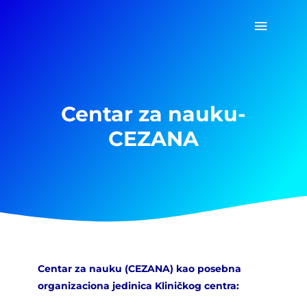
Pređi
Glavni
na
sadržaj
izborn
Centar za nauku-
CEZANA
Centar za nauku (CEZANA) kao posebna
organizaciona jedinica Kliničkog centra: