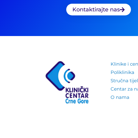
Kontaktirajte nas
Klinike i cen
Poliklinika
Stručna tije
Centar za 
O nama