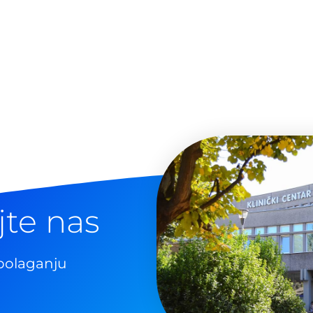
jte nas
polaganju