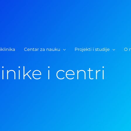
iklinika
Centar za nauku
Projekti i studije
O 
inike i centri