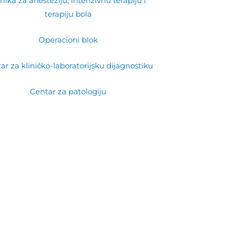
inika za anesteziju, intenzivnu terapiju i
terapiju bola
Operacioni blok
ar za kliničko-laboratorijsku dijagnostiku
Centar za patologiju