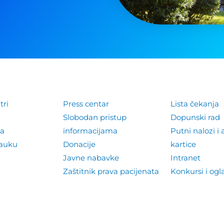
tri
Press centar
Lista čekanja
Slobodan pristup
Dopunski rad
la
informacijama
Putni nalozi i 
nauku
Donacije
kartice
Javne nabavke
Intranet
Zaštitnik prava pacijenata
Konkursi i ogl