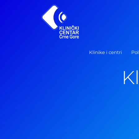
Pređi
na
sadržaj
Klinike i centri
Pol
Kl