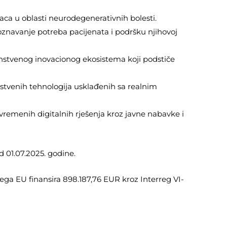
aca u oblasti neurodegenerativnih bolesti.
poznavanje potreba pacijenata i podršku njihovoj
instvenog inovacionog ekosistema koji podstiče
vstvenih tehnologija usklađenih sa realnim
vremenih digitalnih rješenja kroz javne nabavke i
d 01.07.2025. godine.
čega EU finansira 898.187,76 EUR kroz Interreg VI-