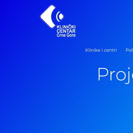
Pređi
na
sadržaj
Klinike i centri
Pol
Pro