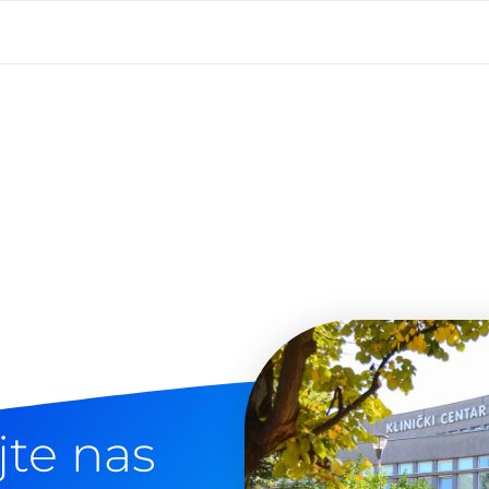
jte nas