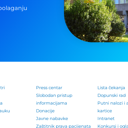
polaganju
tri
Press centar
Lista čekanja
Slobodan pristup
Dopunski rad
la
informacijama
Putni nalozi i 
nauku
Donacije
kartice
Javne nabavke
Intranet
Zaštitnik prava pacijenata
Konkursi i ogl