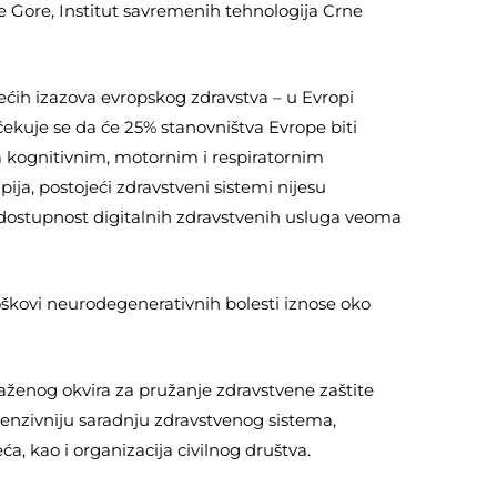
rne Gore, Institut savremenih tehnologija Crne
ećih izazova evropskog zdravstva – u Evropi
očekuje se da će 25% stanovništva Evrope biti
sa kognitivnim, motornim i respiratornim
ija, postojeći zdravstveni sistemi nijesu
dostupnost digitalnih zdravstvenih usluga veoma
škovi neurodegenerativnih bolesti iznose oko
naženog okvira za pružanje zdravstvene zaštite
enzivniju saradnju zdravstvenog sistema,
ća, kao i organizacija civilnog društva.