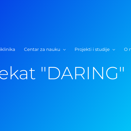
iklinika
Centar za nauku
Projekti i studije
O 
jekat "DARING"