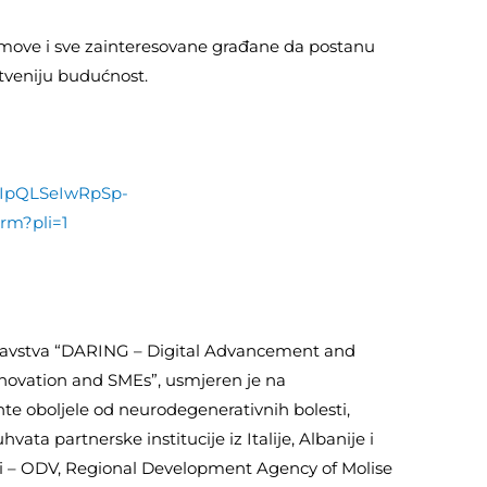
timove i sve zainteresovane građane da postanu
nstveniju budućnost.
FAIpQLSeIwRpSp-
rm?pli=1
 zdravstva “DARING – Digital Advancement and
novation and SMEs”, usmjeren je na
te oboljele od neurodegenerativnih bolesti,
ta partnerske institucije iz Italije, Albanije i
ari – ODV, Regional Development Agency of Molise