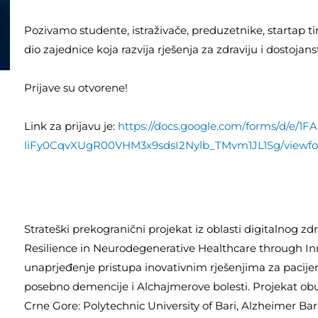
Pozivamo studente, istraživače, preduzetnike, startap 
dio zajednice koja razvija rješenja za zdraviju i dostoja
Prijave su otvorene!
Link za prijavu je:
https://docs.google.com/forms/d/e/1
liFy0CqvXUgR00VHM3x9sdsI2Nylb_TMvm1JL1Sg/viewfo
Strateški prekogranični projekat iz oblasti digitalnog
Resilience in Neurodegenerative Healthcare through In
unaprjeđenje pristupa inovativnim rješenjima za pacijen
posebno demencije i Alchajmerove bolesti. Projekat obuhva
Crne Gore: Polytechnic University of Bari, Alzheimer B