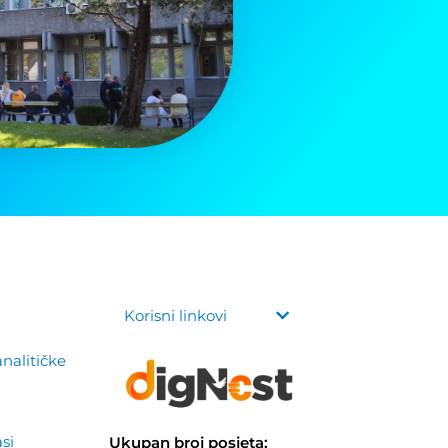
Korisni linkovi
analitičke
asi
Ukupan broj posjeta: