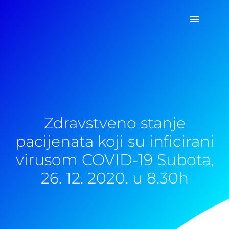
Pređi
Glavni
na
sadržaj
izborn
Zdravstveno stanje
pacijenata koji su inficirani
virusom COVID-19 Subota,
26. 12. 2020. u 8.30h