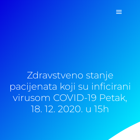
Pređi
Glavni
na
sadržaj
izborn
Zdravstveno stanje
pacijenata koji su inficirani
virusom COVID-19 Petak,
18. 12. 2020. u 15h