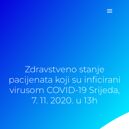
Pređi
Glavni
na
sadržaj
izborn
Zdravstveno stanje
pacijenata koji su inficirani
virusom COVID-19 Srijeda,
7. 11. 2020. u 13h