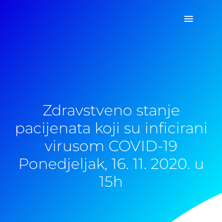
Pređi
Glavni
na
sadržaj
izborn
Zdravstveno stanje
pacijenata koji su inficirani
virusom COVID-19
Ponedjeljak, 16. 11. 2020. u
15h