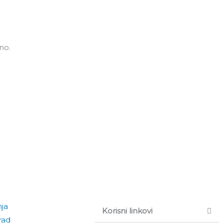
Pretraga
nama
Press centar
Kontakt
no.
nja
Korisni linkovi
rad