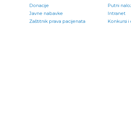
Donacije
Putni naloz
Javne nabavke
Intranet
Zaštitnik prava pacijenata
Konkursi i 