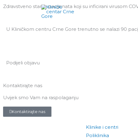
Pređi
Zdravstveno stanje pacijenata koji su inficirani virusom COV
Klinike i centri
P
na
sadržaj
U Kliničkom centru Crne Gore trenutno se nalazi 90 paci
Podijeli objavu
Kontaktirajte nas
Uvijek smo Vam na raspolaganju
Kontaktirajte nas
Klinike i centri
Poliklinika