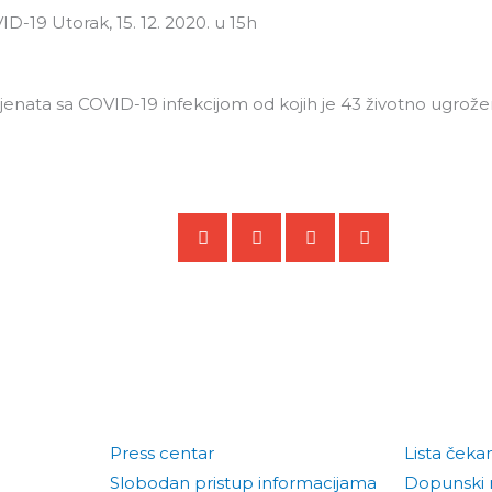
ID-19 Utorak, 15. 12. 2020. u 15h
oliklinika
Centar za nauku
Projekti i studije
O 
jenata sa COVID-19 infekcijom od kojih je 43 životno ugrože
Press centar
Lista čeka
Slobodan pristup informacijama
Dopunski 