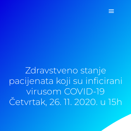
Pređi
Glavni
na
sadržaj
izborn
Zdravstveno stanje
pacijenata koji su inficirani
virusom COVID-19
Četvrtak, 26. 11. 2020. u 15h