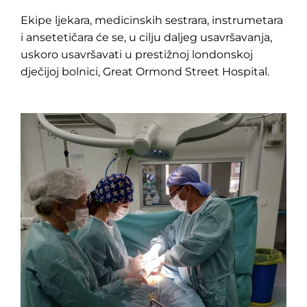
Ekipe ljekara, medicinskih sestrara, instrumetara
i ansetetičara će se, u cilju daljeg usavršavanja,
uskoro usavršavati u prestižnoj londonskoj
dječijoj bolnici, Great Ormond Street Hospital.
Pretraga
za: