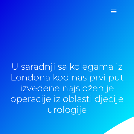
Pređi
Glavni
na
sadržaj
izborn
U saradnji sa kolegama iz
Londona kod nas prvi put
izvedene najsloženije
operacije iz oblasti dječije
urologije