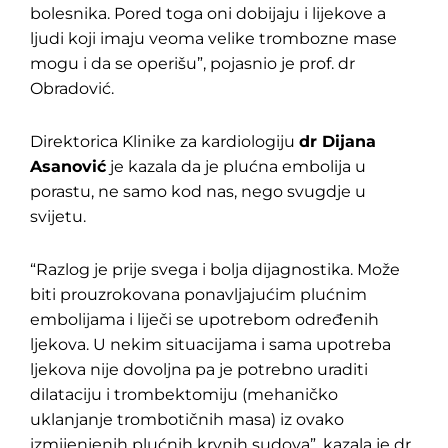
bolesnika. Pored toga oni dobijaju i lijekove a
ljudi koji imaju veoma velike trombozne mase
mogu i da se operišu”, pojasnio je prof. dr
Obradović.
Direktorica Klinike za kardiologiju
dr Dijana
Asanović
je kazala da je plućna embolija u
porastu, ne samo kod nas, nego svugdje u
svijetu.
“Razlog je prije svega i bolja dijagnostika. Može
biti prouzrokovana ponavljajućim plućnim
embolijama i liječi se upotrebom određenih
ljekova. U nekim situacijama i sama upotreba
ljekova nije dovoljna pa je potrebno uraditi
dilataciju i trombektomiju (mehaničko
uklanjanje trombotičnih masa) iz ovako
izmijenjenih plućnih krvnih sudova”, kazala je dr