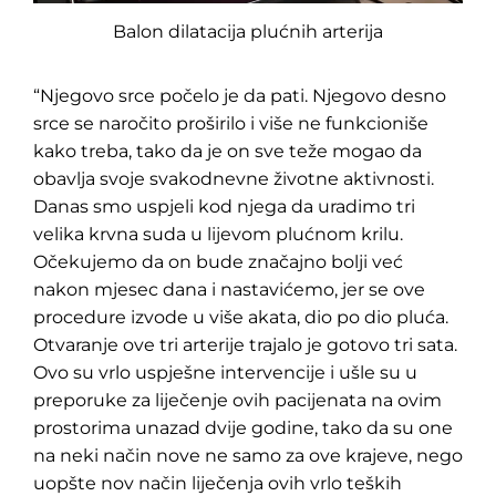
Balon dilatacija plućnih arterija
“Njegovo srce počelo je da pati. Njegovo desno
srce se naročito proširilo i više ne funkcioniše
kako treba, tako da je on sve teže mogao da
obavlja svoje svakodnevne životne aktivnosti.
Pretraga
za:
Danas smo uspjeli kod njega da uradimo tri
velika krvna suda u lijevom plućnom krilu.
Očekujemo da on bude značajno bolji već
nakon mjesec dana i nastavićemo, jer se ove
procedure izvode u više akata, dio po dio pluća.
Otvaranje ove tri arterije trajalo je gotovo tri sata.
Ovo su vrlo uspješne intervencije i ušle su u
preporuke za liječenje ovih pacijenata na ovim
prostorima unazad dvije godine, tako da su one
na neki način nove ne samo za ove krajeve, nego
uopšte nov način liječenja ovih vrlo teških