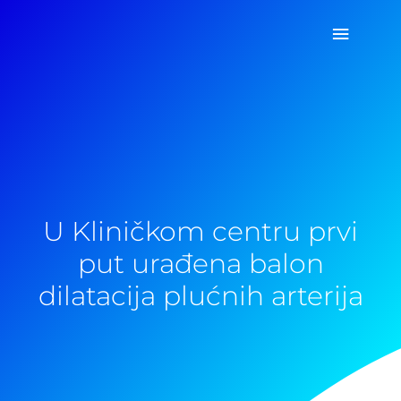
Pređi
Glavni
na
sadržaj
izborn
U Kliničkom centru prvi
put urađena balon
dilatacija plućnih arterija