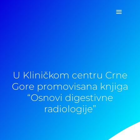
Pređi
Glavni
na
sadržaj
izborn
U Kliničkom centru Crne
Gore promovisana knjiga
“Osnovi digestivne
radiologije”