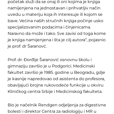
početak služi da se onaj ili oni kojima je knjiga
namijenjena na jednostavan i prihvatljiv način
uvedu u materiju koja ih interesuje ili kojom se
bave. Većina naših stručnih knjiga počinje usko
specijalizovanim podacima i činjenicama.
Naravno da može i tako. Sve zavisi od toga kome
je knjiga namijenjena i šta je cilj autora“, pojasnio
je prof. dr Šaranovć.
Prof. dr. Đorđije Šaranović osnovnu školu i
gimnaziju završio je u Podgorici. Medicinski
fakultet završio je 1985. godine u Beogradu, gdje
je kasnije napredovao od asistenta do profesora,
obavljajući brojne rukovodeće funkcije u okviru
Kliničkog centra Srbije i Medicinskog fakulteta.
Bio je načelnik Rendgen odjeljenja za digestivne
bolesti i direktor Centra za radiologiju i MR u