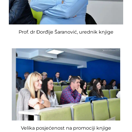
Prof. dr Đorđije Šaranović, urednik knjige
Velika posjećenost na promociji knjige