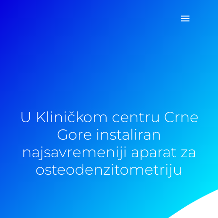
Pređi
Glavni
na
sadržaj
izborn
U Kliničkom centru Crne
Gore instaliran
najsavremeniji aparat za
osteodenzitometriju