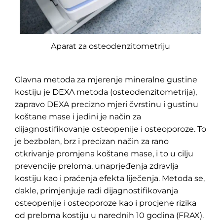
Aparat za osteodenzitometriju
Glavna metoda za mjerenje mineralne gustine
kostiju je DEXA metoda (osteodenzitometrija),
zapravo DEXA precizno mjeri čvrstinu i gustinu
koštane mase i jedini je način za
dijagnostifikovanje osteopenije i osteoporoze. To
je bezbolan, brz i precizan način za rano
Pretraga
za:
otkrivanje promjena koštane mase, i to u cilju
prevencije preloma, unaprjeđenja zdravlja
kostiju kao i praćenja efekta liječenja. Metoda se,
dakle, primjenjuje radi dijagnostifikovanja
osteopenije i osteoporoze kao i procjene rizika
od preloma kostiju u narednih 10 godina (FRAX).