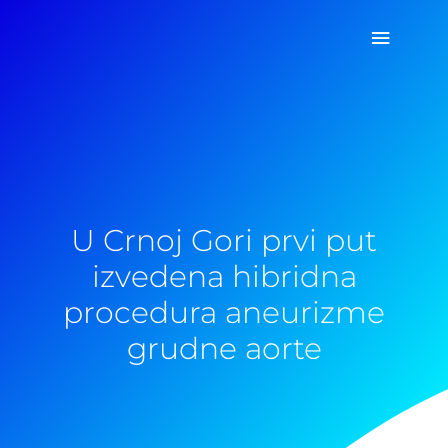
Pređi
Glavni
na
sadržaj
izborn
U Crnoj Gori prvi put
izvedena hibridna
procedura aneurizme
grudne aorte