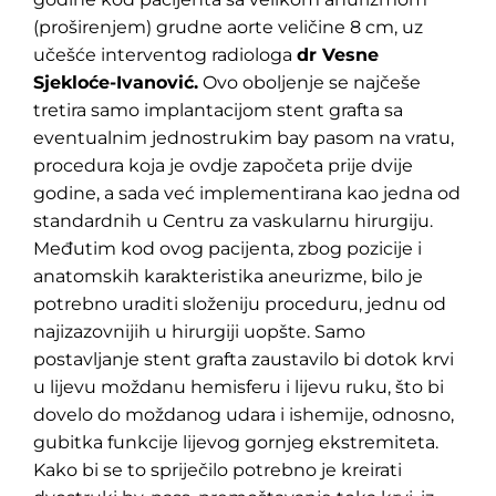
(proširenjem) grudne aorte veličine 8 cm, uz
učešće interventog radiologa
dr Vesne
Sjekloće-Ivanović.
Ovo oboljenje se najčeše
tretira samo implantacijom stent grafta sa
eventualnim jednostrukim bay pasom na vratu,
procedura koja je ovdje započeta prije dvije
godine, a sada već implementirana kao jedna od
standardnih u Centru za vaskularnu hirurgiju.
Međutim kod ovog pacijenta, zbog pozicije i
anatomskih karakteristika aneurizme, bilo je
potrebno uraditi složeniju proceduru, jednu od
najizazovnijih u hirurgiji uopšte. Samo
postavljanje stent grafta zaustavilo bi dotok krvi
u lijevu moždanu hemisferu i lijevu ruku, što bi
dovelo do moždanog udara i ishemije, odnosno,
gubitka funkcije lijevog gornjeg ekstremiteta.
Kako bi se to spriječilo potrebno je kreirati