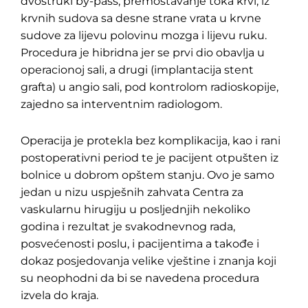
dvostruki by-pass, premoštavanje toka krvi, iz
krvnih sudova sa desne strane vrata u krvne
sudove za lijevu polovinu mozga i lijevu ruku.
Procedura je hibridna jer se prvi dio obavlja u
operacionoj sali, a drugi (implantacija stent
grafta) u angio sali, pod kontrolom radioskopije,
zajedno sa interventnim radiologom.
Operacija je protekla bez komplikacija, kao i rani
postoperativni period te je pacijent otpušten iz
bolnice u dobrom opštem stanju. Ovo je samo
jedan u nizu uspješnih zahvata Centra za
vaskularnu hirugiju u posljednjih nekoliko
godina i rezultat je svakodnevnog rada,
posvećenosti poslu, i pacijentima a takođe i
dokaz posjedovanja velike vještine i znanja koji
su neophodni da bi se navedena procedura
izvela do kraja.