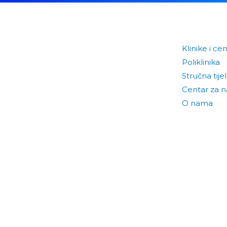
Klinike i cen
Poliklinika
Stručna tije
Centar za 
O nama