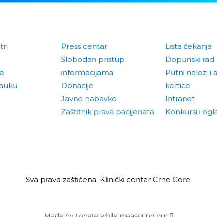
tri
Press centar
Lista čekanja
Slobodan pristup
Dopunski rad
la
informacijama
Putni nalozi i 
nauku
Donacije
kartice
Javne nabavke
Intranet
Zaštitnik prava pacijenata
Konkursi i ogla
Sva prava zaštićena. Klinički centar Crne Gore.
Made by Logate while measuring our