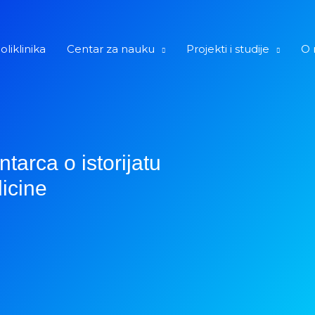
oliklinika
Centar za nauku
Projekti i studije
O 
arca o istorijatu
icine