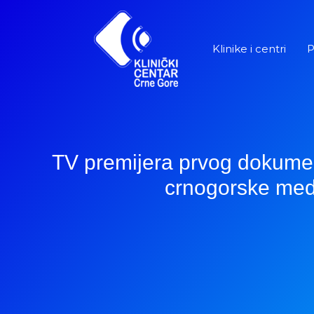
Pređi
na
sadržaj
Klinike i centri
P
TV premijera prvog dokument
crnogorske med