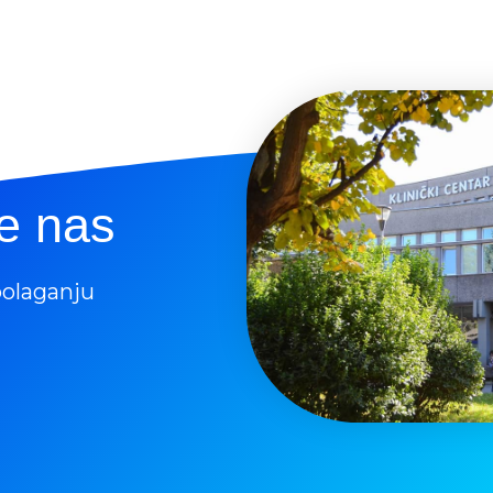
te nas
polaganju