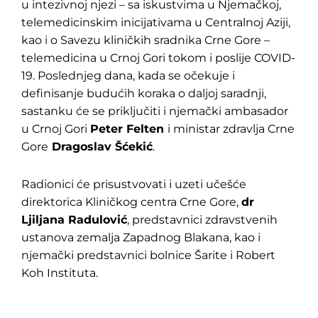
u intezivnoj njezi – sa iskustvima u Njemačkoj,
telemedicinskim inicijativama u Centralnoj Aziji,
kao i o Savezu kliničkih sradnika Crne Gore –
telemedicina u Crnoj Gori tokom i poslije COVID-
19. Poslednjeg dana, kada se očekuje i
definisanje budućih koraka o daljoj saradnji,
sastanku će se priključiti i njemački ambasador
u Crnoj Gori
Peter Felten
i ministar zdravlja Crne
Gore
Dragoslav Šćekić
.
Radionici će prisustvovati i uzeti učešće
direktorica Kliničkog centra Crne Gore,
dr
Ljiljana Radulović
, predstavnici zdravstvenih
ustanova zemalja Zapadnog Blakana, kao i
njemački predstavnici bolnice Šarite i Robert
Koh Instituta.