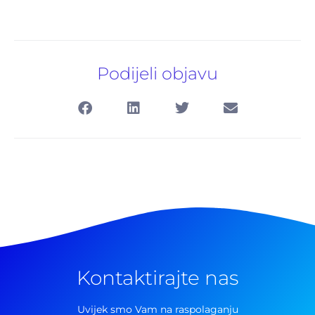
Podijeli objavu
Pretraga
za:
Kontaktirajte nas
Uvijek smo Vam na raspolaganju