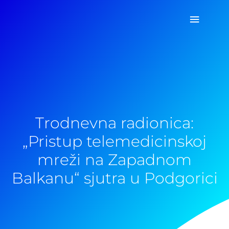
Pređi
Glavni
na
sadržaj
izborn
Trodnevna radionica:
„Pristup telemedicinskoj
mreži na Zapadnom
Balkanu“ sjutra u Podgorici