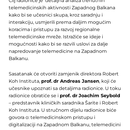
Cilj radionice je detaljna analiza trenutnih
telemedicinskih aktivnosti Zapadnog Balkana
kako bi se učesnici skupa, kroz saradnju i
interakciju, usmjerili prema daljim mogućim
koracima i pristupu za razvoj regionalne
telemedicinske mreže. Istražiće se ideje i
mogućnosti kako bi se razvili uslovi za dalje
napredovanje telemedicine na Zapadnom
Balkanu.
Sasatanak će otvoriti zamjenik direktora Robert
Koh Instituta,
prof.
dr Andreas Jansen
, koji će
učesnike upoznati sa detaljima radionice. U toku
radionice obratiće se i
prof. dr
Joachim Seybold
– predstavnik kliničkih saradnika Šarite i Robert
Koh Instituta. U stručnom dijelu radionice biće
govora o: telemedicinskom pristupu i
digitalizaciji na Zapadnom Balkanu, telemedicini