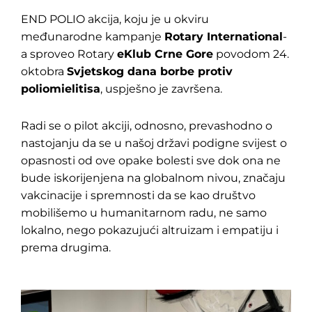
END POLIO akcija, koju je u okviru
međunarodne kampanje
Rotary International
-
a sproveo Rotary
eKlub Crne Gore
povodom 24.
oktobra
Svjetskog dana borbe protiv
poliomielitisa
, uspješno je završena.
Radi se o pilot akciji, odnosno, prevashodno o
nastojanju da se u našoj državi podigne svijest o
opasnosti od ove opake bolesti sve dok ona ne
bude iskorijenjena na globalnom nivou, značaju
vakcinacije i spremnosti da se kao društvo
mobilišemo u humanitarnom radu, ne samo
lokalno, nego pokazujući altruizam i empatiju i
prema drugima.
Pretraga
za: