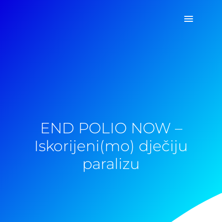
Pređi
Glavni
na
sadržaj
izborn
END POLIO NOW –
Iskorijeni(mo) dječiju
paralizu