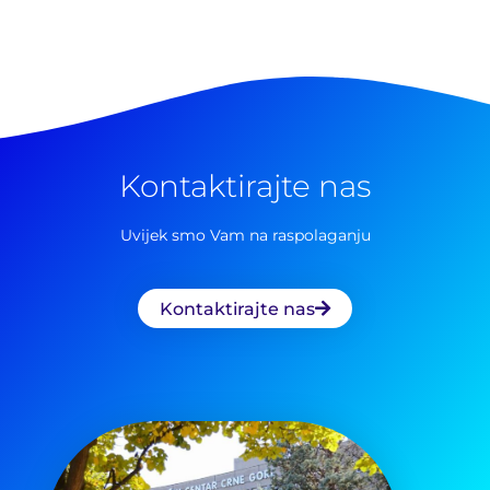
Pretraga
za:
Kontaktirajte nas
Uvijek smo Vam na raspolaganju
Kontaktirajte nas