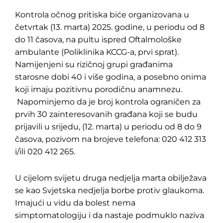
Kontrola očnog pritiska biće organizovana u
četvrtak (13. marta) 2025. godine, u periodu od 8
do 11 časova, na pultu ispred Oftalmološke
ambulante (Poliklinika KCCG-a, prvi sprat).
Namijenjeni su rizičnoj grupi građanima
starosne dobi 40 i više godina, a posebno onima
koji imaju pozitivnu porodičnu anamnezu.
Napominjemo da je broj kontrola ograničen za
prvih 30 zainteresovanih građana koji se budu
prijavili u srijedu, (12. marta) u periodu od 8 do 9
časova, pozivom na brojeve telefona: 020 412 313
i/ili 020 412 265.
U cijelom svijetu druga nedjelja marta obilježava
se kao Svjetska nedjelja borbe protiv glaukoma.
Imajući u vidu da bolest nema
simptomatologiju i da nastaje podmuklo naziva