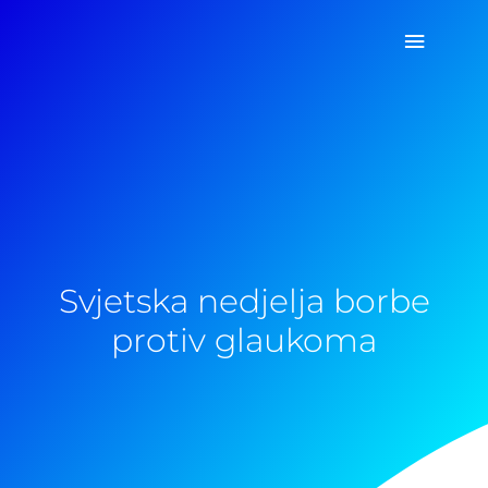
Pređi
Glavni
na
sadržaj
izborn
Svjetska nedjelja borbe
protiv glaukoma