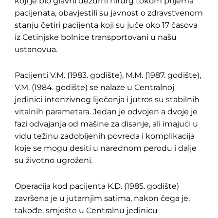
koji je bio glavni dežurni hirurg tokom prijema
pacijenata, obavjestili su javnost o zdravstvenom
stanju četiri pacijenta koji su juče oko 17 časova
iz Cetinjske bolnice transportovani u našu
ustanovua.
Pacijenti V.M. (1983. godište), M.M. (1987. godište),
V.M. (1984. godište) se nalaze u Centralnoj
jedinici intenzivnog liječenja i jutros su stabilnih
vitalnih parametara. Jedan je odvojen a dvoje je
fazi odvajanja od mašine za disanje, ali imajući u
vidu težinu zadobijenih povreda i komplikacija
koje se mogu desiti u narednom perodu i dalje
su životno ugroženi.
Operacija kod pacijenta K.D. (1985. godište)
završena je u jutarnjim satima, nakon čega je,
takođe, smješte u Centralnu jedinicu