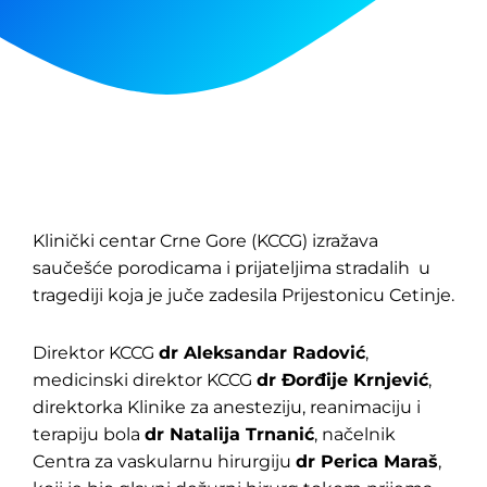
Klinički centar Crne Gore (KCCG) izražava
saučešće porodicama i prijateljima stradalih u
tragediji koja je juče zadesila Prijestonicu Cetinje.
Direktor KCCG
dr Aleksandar Radović
,
medicinski direktor KCCG
dr Đorđije Krnjević
,
direktorka Klinike za anesteziju, reanimaciju i
terapiju bola
dr Natalija Trnanić
, načelnik
Centra za vaskularnu hirurgiju
dr Perica Maraš
,