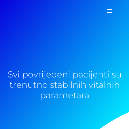
Pređi
Glavni
na
sadržaj
izborn
Svi povrijeđeni pacijenti su
trenutno stabilnih vitalnih
parametara