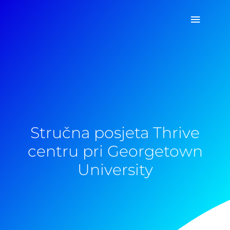
Pređi
Glavni
na
sadržaj
izborn
Stručna posjeta Thrive
centru pri Georgetown
University