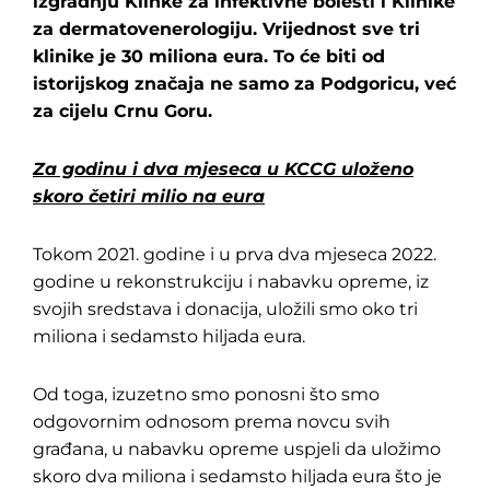
izgradnju Klinke za infektivne bolesti i Klinike
za dermatovenerologiju. Vrijednost sve tri
klinike je 30 miliona eura. To će biti od
istorijskog značaja ne samo za Podgoricu, već
za cijelu Crnu Goru.
Za godinu i dva mjeseca u KCCG uloženo
skoro četiri milio na eura
Tokom 2021. godine i u prva dva mjeseca 2022.
godine u rekonstrukciju i nabavku opreme, iz
svojih sredstava i donacija, uložili smo oko tri
miliona i sedamsto hiljada eura.
Od toga, izuzetno smo ponosni što smo
odgovornim odnosom prema novcu svih
građana, u nabavku opreme uspjeli da uložimo
skoro dva miliona i sedamsto hiljada eura što je