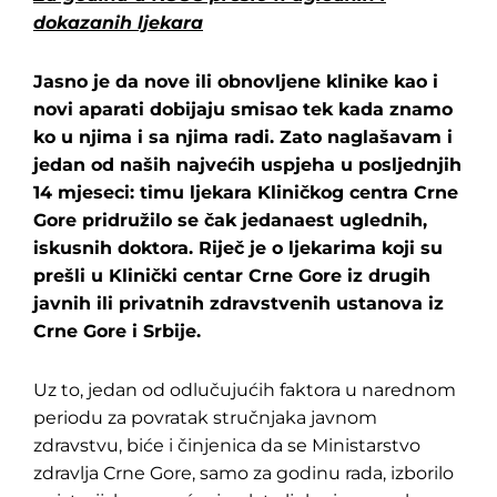
dokazanih ljekara
Pretraga
za:
Jasno je da nove ili obnovljene klinike kao i
novi aparati dobijaju smisao tek kada znamo
ko u njima i sa njima radi. Zato naglašavam i
jedan od naših najvećih uspjeha u posljednjih
14 mjeseci: timu ljekara Kliničkog centra Crne
Gore pridružilo se čak jedanaest uglednih,
iskusnih doktora. Riječ je o ljekarima koji su
prešli u Klinički centar Crne Gore iz drugih
javnih ili privatnih zdravstvenih ustanova iz
Crne Gore i Srbije.
Uz to, jedan od odlučujućih faktora u narednom
periodu za povratak stručnjaka javnom
zdravstvu, biće i činjenica da se Ministarstvo
zdravlja Crne Gore, samo za godinu rada, izborilo