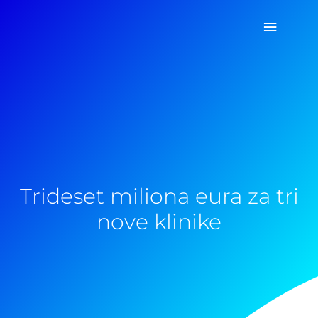
Pređi
Glavni
na
sadržaj
izborn
Trideset miliona eura za tri
nove klinike