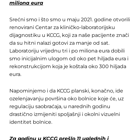
miliona eura
Srećni smo i što smo u maju 2021. godine otvorili
renovirani Centar za kliničko-laboratorijsku
dijagnostiku u KCCG, koji za naše pacijente znači
da su hitni nalazi gotovi za manje od sat.
Laboratoriju vrijednu tri i po miliona eura dobili
smo inicijalnim ulogom od oko pet hiljada eura i
rekonstrukcijom koja je koštala oko 300 hiljada
eura.
Napominjemo i da KCCG planski, konačno, ide
ozelenjavanju površina oko bolnice koje će, uz
regulaciju saobraćaja, u narednih godinu
drastično izmijeniti spoljašnji i okolni vizuelni
identitet bolnice.
Za godinu u KCCG prešlo 11 uglednih i