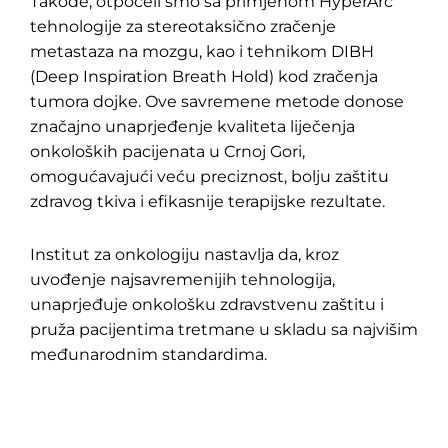
Takođe, otpočeli smo sa primjenom HyperArc
tehnologije za stereotaksično zračenje
metastaza na mozgu, kao i tehnikom DIBH
(Deep Inspiration Breath Hold) kod zračenja
tumora dojke. Ove savremene metode donose
značajno unaprjeđenje kvaliteta liječenja
onkoloških pacijenata u Crnoj Gori,
omogućavajući veću preciznost, bolju zaštitu
zdravog tkiva i efikasnije terapijske rezultate.
Institut za onkologiju nastavlja da, kroz
uvođenje najsavremenijih tehnologija,
unaprjeđuje onkološku zdravstvenu zaštitu i
pruža pacijentima tretmane u skladu sa najvišim
međunarodnim standardima.