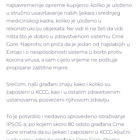
najsavremenije opreme kupljeno, koliko je uloženo
u stručno usavršavanje naših ljekara i srednjeg
medicinskog kadra, koliko je uloženo u
rekonstrukciju objekata. Ne vidi ili ne želi da vidi
ništa što je dobro u zdravstvenom sistemu Crne
Gore. Naprotiv, on priča da je jedan od najslabijih u
Evropi i o nesposobnosti sistema u borbi protiv
korona virusa, a sam cijelo vrijeme ne poštuje
propisane zaštitne mjere.
Srećom, naši građani znaju kako i koliko su
zaposleni u KCCG, kao i u ostalim zdravstvenim
ustanovama, posvećeni njihovom zdravlju.
To je potvrdilo i nedavno sprovedeno istraživanje
IPSOS-a, po kojem skoro 80 odsto građana Crne
Gore smatra da su ljekari i zaposleni u KCCG ključni
u očuvanju zdravlja građana Crne Gore. Prema