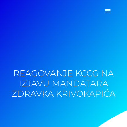
Pređi
Glavni
na
sadržaj
izborn
REAGOVANJE KCCG NA
IZJAVU MANDATARA
ZDRAVKA KRIVOKAPIĆA