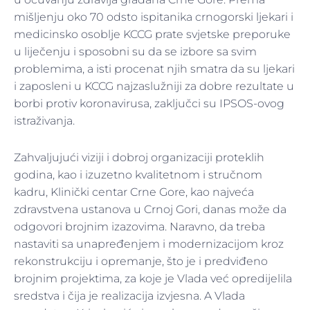
mišljenju oko 70 odsto ispitanika crnogorski ljekari i
medicinsko osoblje KCCG prate svjetske preporuke
u liječenju i sposobni su da se izbore sa svim
problemima, a isti procenat njih smatra da su ljekari
i zaposleni u KCCG najzaslužniji za dobre rezultate u
borbi protiv koronavirusa, zaključci su IPSOS-ovog
istraživanja.
Zahvaljujući viziji i dobroj organizaciji proteklih
godina, kao i izuzetno kvalitetnom i stručnom
kadru, Klinički centar Crne Gore, kao najveća
zdravstvena ustanova u Crnoj Gori, danas može da
odgovori brojnim izazovima. Naravno, da treba
nastaviti sa unapređenjem i modernizacijom kroz
rekonstrukciju i opremanje, što je i predviđeno
brojnim projektima, za koje je Vlada već opredijelila
sredstva i čija je realizacija izvjesna. A Vlada