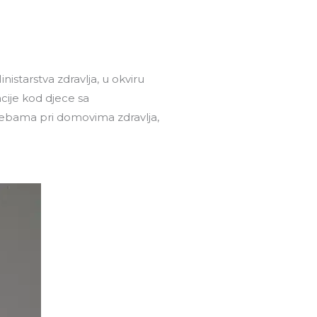
Pretraga
nama
Press centar
Kontakt
istarstva zdravlja, u okviru
cije kod djece sa
trebama pri domovima zdravlja,