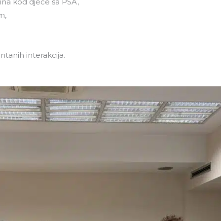
tina kod djece sa PSA,
m,
ntanih interakcija.