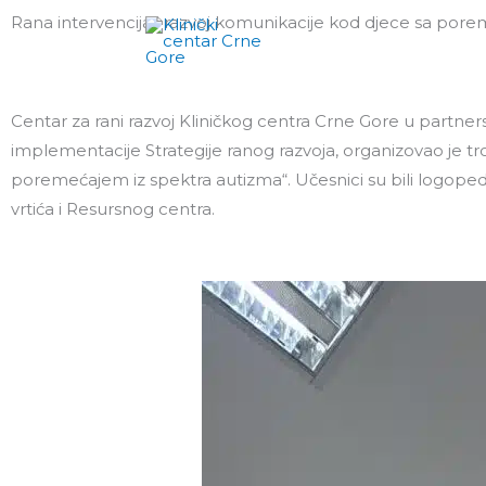
Pređi
Rana intervencija i razvoj komunikacije kod djece sa por
Klinike i centri
P
na
sadržaj
Centar za rani razvoj Kliničkog centra Crne Gore u partner
implementacije Strategije ranog razvoja, organizovao je t
poremećajem iz spektra autizma“. Učesnici su bili logoped
vrtića i Resursnog centra.