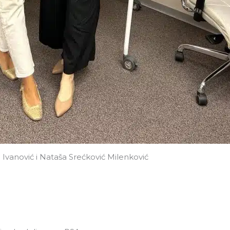
 Ivanović i Nataša Srećković Milenković