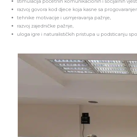
stimulacija početnih komunikacionih i socijalnih vješ
razvoj govora kod djece koja kasne sa progovaranje
tehnike motivacije i usmjeravanja pažnje,
razvoj zajedničke pažnje,
uloga igre i naturalističkih pristupa u podsticanju spo