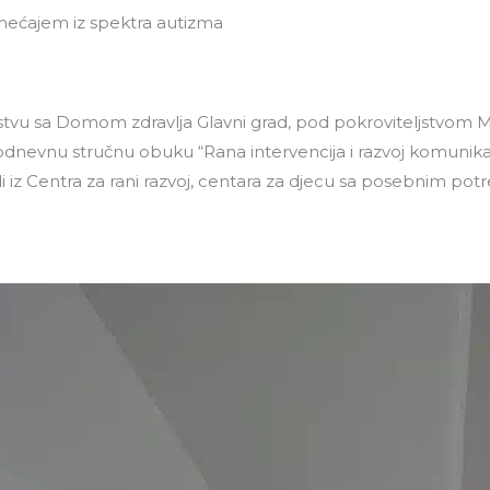
emećajem iz spektra autizma
oliklinika
Centar za nauku
Projekti i studije
O 
stvu sa Domom zdravlja Glavni grad, pod pokroviteljstvom Min
rodnevnu stručnu obuku “Rana intervencija i razvoj komunika
i iz Centra za rani razvoj, centara za djecu sa posebnim po