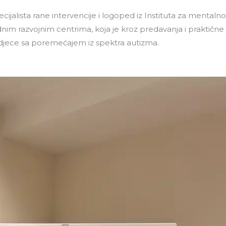
cijalista rane intervencije i logoped iz Instituta za mentaln
 razvojnim centrima, koja je kroz predavanja i praktične 
 djece sa poremećajem iz spektra autizma.