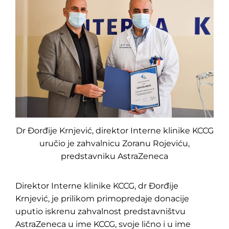
Dr Đorđije Krnjević, direktor Interne klinike KCCG
uručio je zahvalnicu Zoranu Rojeviću,
predstavniku AstraZeneca
Direktor Interne klinike KCCG, dr Đorđije
Pretraga
Krnjević, je prilikom primopredaje donacije
za:
uputio iskrenu zahvalnost predstavništvu
AstraZeneca u ime KCCG, svoje lično i u ime