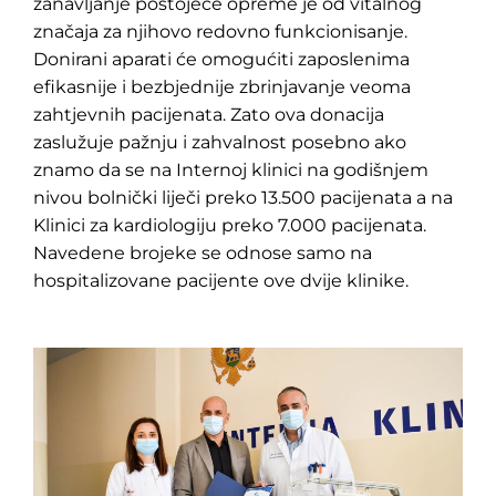
zanavljanje postojeće opreme je od vitalnog
značaja za njihovo redovno funkcionisanje.
Donirani aparati će omogućiti zaposlenima
efikasnije i bezbjednije zbrinjavanje veoma
zahtjevnih pacijenata. Zato ova donacija
zaslužuje pažnju i zahvalnost posebno ako
znamo da se na Internoj klinici na godišnjem
nivou bolnički liječi preko 13.500 pacijenata a na
Klinici za kardiologiju preko 7.000 pacijenata.
Navedene brojeke se odnose samo na
hospitalizovane pacijente ove dvije klinike.