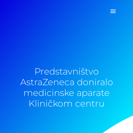
Pređi
Glavni
na
sadržaj
izborn
Predstavništvo
AstraZeneca doniralo
medicinske aparate
Kliničkom centru