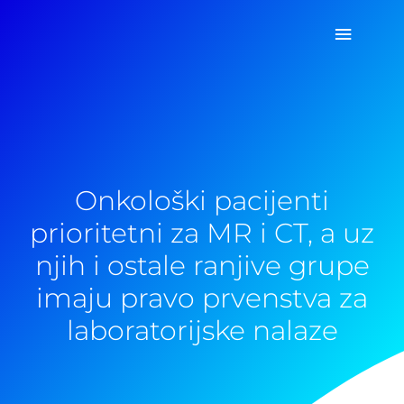
Pređi
Glavni
na
sadržaj
izborn
Onkološki pacijenti
prioritetni za MR i CT, a uz
njih i ostale ranjive grupe
imaju pravo prvenstva za
laboratorijske nalaze