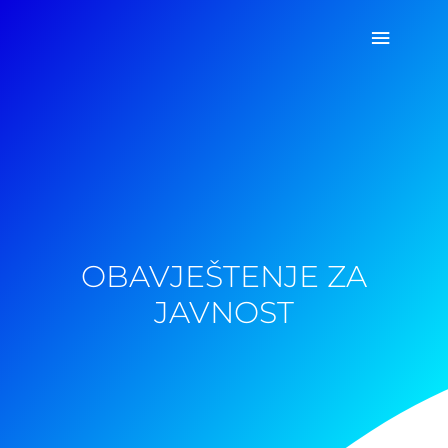
Pređi
Glavni
na
sadržaj
izborn
OBAVJEŠTENJE ZA
JAVNOST