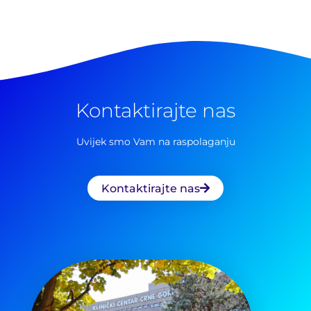
Kontaktirajte nas
Uvijek smo Vam na raspolaganju
Kontaktirajte nas
Pretraga
za: