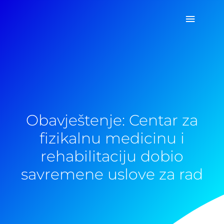
Pređi
Glavni
na
sadržaj
izborn
Obavještenje: Centar za
fizikalnu medicinu i
rehabilitaciju dobio
savremene uslove za rad