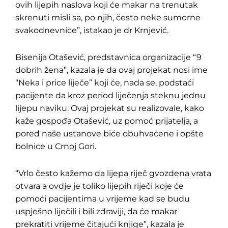
ovih lijepih naslova koji će makar na trenutak
skrenuti misli sa, po njih, često neke sumorne
svakodnevnice”, istakao je dr Krnjević.
Bisenija Otašević, predstavnica organizacije “9
dobrih žena”, kazala je da ovaj projekat nosi ime
“Neka i price liječe” koji će, nada se, podstaći
pacijente da kroz period liječenja steknu jednu
lijepu naviku. Ovaj projekat su realizovale, kako
kaže gospođa Otašević, uz pomoć prijatelja, a
pored naše ustanove biće obuhvaćene i opšte
bolnice u Crnoj Gori.
“Vrlo često kažemo da lijepa riječ gvozdena vrata
otvara a ovdje je toliko lijepih riječi koje će
pomoći pacijentima u vrijeme kad se budu
uspješno liječili i bili zdraviji, da će makar
prekratiti vrijeme čitajući knjige”, kazala je