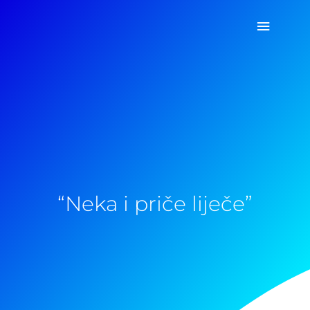
Pređi
Glavni
na
sadržaj
izborn
“Neka i priče liječe”