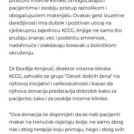
prostoru Interne klinike, omogućavajući
pacijentima i osoblju pristup raznolikom i
obogaćujućem materijalu. Ovakav gest izuzetne
darežljivosti ima dubok i pozitivan uticaj na
cjelokupnu zajednicu KCCG. Knjige ne samo što
pružaju znanje, već i podstiču smirenost,
nadahnuće i olakšavaju boravak u bolničkom
okruženju.
Dr Đorđije Krnjević, direktor Interne klinike
KCCG, zahvalio se grupi “Devet dobrih žena” na
njihovoj inicijativi i velikodušnosti i kazao da
njihova donacija predstavlja dobrobit kako za
pacijente, tako i za osoblje Interne klinike.
“Ova donacija će doprinijeti da se naši pacijenti
makar na trenutak osjećaju bolje, ne samo zbog
nas i zbog terapije koju primaju, nego i zbog svih