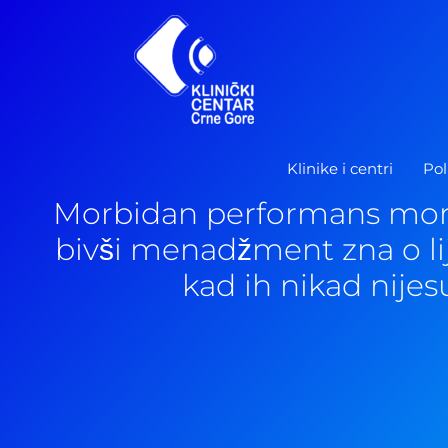
Pređi
na
sadržaj
Klinike i centri
Pol
Morbidan performans mor
bivši menadžment zna o li
kad ih nikad nijesu