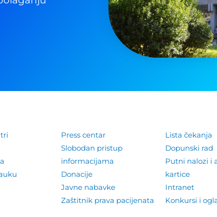
tri
Press centar
Lista čekanja
Slobodan pristup
Dopunski rad
la
informacijama
Putni nalozi i 
nauku
Donacije
kartice
Javne nabavke
Intranet
Zaštitnik prava pacijenata
Konkursi i ogl