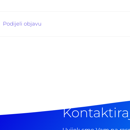
Podijeli objavu
Kontaktira
Uvijek smo Vam na ras