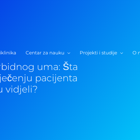
iklinika
Centar za nauku
Projekti i studije
O 
bidnog uma: Šta
ječenju pacijenta
 vidjeli?