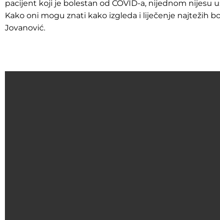
pacijent koji je bolestan od COVID-a, nijednom nijesu u
Kako oni mogu znati kako izgleda i liječenje najtežih bo
Jovanović.