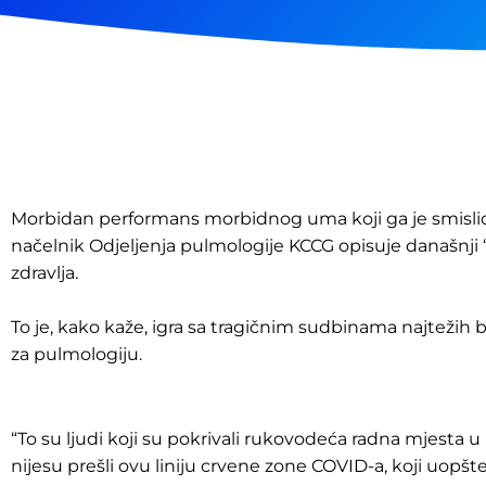
Morbidan performans morbidnog uma koji ga je smislio.
načelnik Odjeljenja pulmologije KCCG opisuje današnji 
zdravlja.
To je, kako kaže, igra sa tragičnim sudbinama najtežih bo
za pulmologiju.
“To su ljudi koji su pokrivali rukovodeća radna mjesta
nijesu prešli ovu liniju crvene zone COVID-a, koji uopš