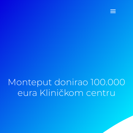
Pređi
Glavni
na
sadržaj
izborn
Monteput donirao 100.000
eura Kliničkom centru