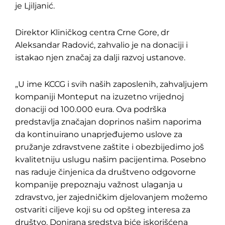
je Ljiljanić.
Direktor Kliničkog centra Crne Gore, dr
Aleksandar Radović, zahvalio je na donaciji i
istakao njen značaj za dalji razvoj ustanove.
„U ime KCCG i svih naših zaposlenih, zahvaljujem
kompaniji Monteput na izuzetno vrijednoj
donaciji od 100.000 eura. Ova podrška
predstavlja značajan doprinos našim naporima
da kontinuirano unaprjeđujemo uslove za
pružanje zdravstvene zaštite i obezbijedimo još
kvalitetniju uslugu našim pacijentima. Posebno
nas raduje činjenica da društveno odgovorne
kompanije prepoznaju važnost ulaganja u
zdravstvo, jer zajedničkim djelovanjem možemo
ostvariti ciljeve koji su od opšteg interesa za
društvo. Donirana sredstva biće iskorišćena