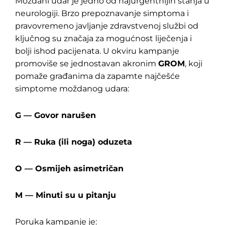
Moždani udar je jedno od najurgentnijih stanja u
neurologiji. Brzo prepoznavanje simptoma i
pravovremeno javljanje zdravstvenoj službi od
ključnog su značaja za mogućnost liječenja i
bolji ishod pacijenata. U okviru kampanje
promoviše se jednostavan akronim
GROM
, koji
pomaže građanima da zapamte najčešće
simptome moždanog udara:
G — Govor narušen
R — Ruka (ili noga) oduzeta
O — Osmijeh asimetričan
M — Minuti su u pitanju
Poruka kampanje je: