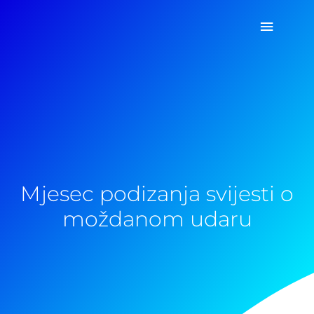
Pređi
Glavni
na
sadržaj
izborn
Mjesec podizanja svijesti o
moždanom udaru