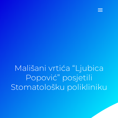
Pređi
Glavni
na
sadržaj
izborn
Mališani vrtića “Ljubica
Popović” posjetili
Stomatološku polikliniku