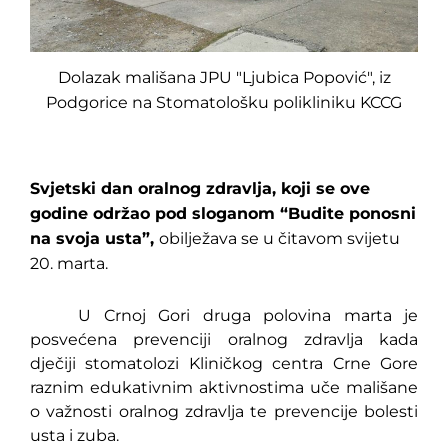
Dolazak mališana JPU "Ljubica Popović", iz
Podgorice na Stomatološku polikliniku KCCG
Svjetski dan oralnog zdravlja,
koji se ove
godine održao pod sloganom
“Budite ponosni
na svoja usta”,
obilježava se u čitavom svijetu
20. marta.
U Crnoj Gori druga polovina marta je
posvećena prevenciji oralnog zdravlja kada
dječiji stomatolozi Kliničkog centra Crne Gore
raznim edukativnim aktivnostima uče mališane
o važnosti oralnog zdravlja te prevencije bolesti
usta i zuba.