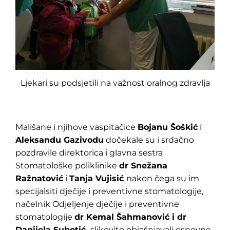
Ljekari su podsjetili na važnost oralnog zdravlja
Mališane i njihove vaspitačice
Bojanu Šoškić
i
Aleksandu Gazivodu
dočekale su i srdačno
pozdravile direktorica i glavna sestra
Stomatološke poliklinike
dr Snežana
Ražnatović
i
Tanja Vujisić
nakon čega su im
specijalsiti dječije i preventivne stomatologije,
načelnik Odjeljenje dječije i preventivne
stomatologije
dr Kemal Šahmanović i dr
Danijela Subotić,
slikovito objašnjavali osnovne