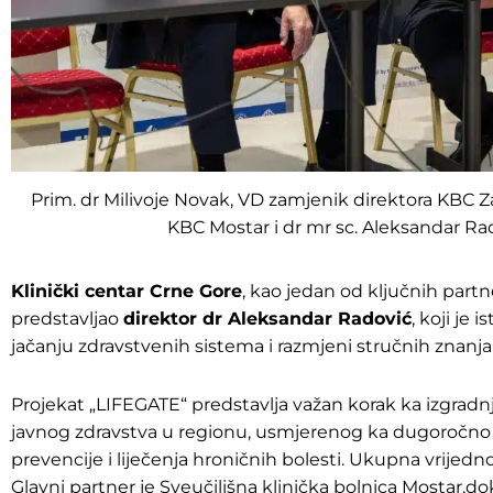
Prim. dr Milivoje Novak, VD zamjenik direktora KBC Za
KBC Mostar i dr mr sc. Aleksandar Ra
Klinički centar Crne Gore
, kao jedan od ključnih partn
predstavljao
direktor dr Aleksandar Radović
, koji je
jačanju zdravstvenih sistema i razmjeni stručnih znanja 
Projekat „LIFEGATE“ predstavlja važan korak ka izgradnj
javnog zdravstva u regionu, usmjerenog ka dugoročno o
prevencije i liječenja hroničnih bolesti. Ukupna vrijedn
Glavni partner je Sveučilišna klinička bolnica Mostar,d