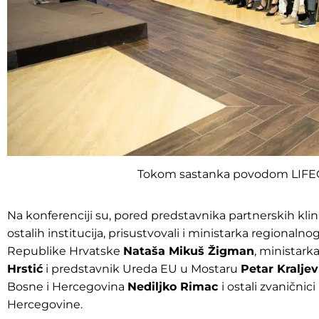
Tokom sastanka povodom LIFEG
Na konferenciji su, pored predstavnika partnerskih klinič
ostalih institucija, prisustvovali i ministarka regionaln
Republike Hrvatske
Nataša Mikuš Žigman
, ministark
Hrstić
i predstavnik Ureda EU u Mostaru
Petar Kraljev
Bosne i Hercegovina
Nediljko Rimac
i ostali zvaničnic
Hercegovine.