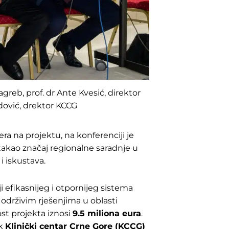
greb, prof. dr Ante Kvesić, direktor
dović, drektor KCCG
era na projektu, na konferenciji je
 istakao značaj regionalne saradnje u
i iskustava.
i efikasnijeg i otpornijeg sistema
drživim rješenjima u oblasti
ost projekta iznosi
9.5 miliona eura
.
ok
Klinički centar Crne Gore (KCCG)