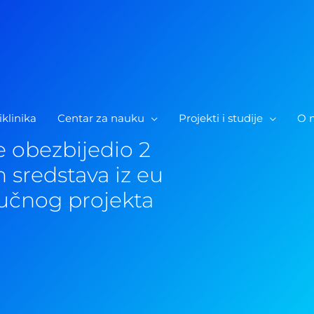
iklinika
Centar za nauku
Projekti i studije
O 
e obezbijedio 2
 sredstava iz eu
jučnog projekta