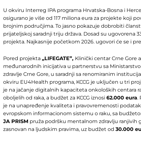
U okviru Interreg IPA programa Hrvatska-Bosna i Herce
osigurano je više od 117 miliona eura za projekte koji p
brojnim područjima. To jasno pokazuje dobrobiti članst
prijateljskoj saradnji triju država. Dosad su ugovorena 3
projekta. Najkasnije početkom 2026. ugovori će se i preo
Pored projekta
„LIFEGATE”,
Klinički centar Crne Gore a
međunarodnih inicijativa u partnerstvu sa Ministarstvom
zdravlje Crne Gore, u saradnji sa renomiranim institucij
okviru EU4Health programa, KCCG je uključen u tri proj
je na jačanje digitalnih kapaciteta onkoloških centara 
oboljelih od raka, a budžet za KCCG iznosi
62.000 eura
.
je na unapređenje kvaliteta i pravovremenosti podataka
evropskom informacionom sistemu o raku, sa budžet
JA PRISM
pruža podršku mentalnom zdravlju ranjivih g
zasnovan na ljudskim pravima, uz budžet od
30.000 eu