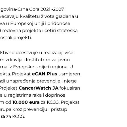
govina-Crna Gora 2021.-2027.
ovećavaju kvalitetu života građana u
va u Europskoj uniji i pridonose
3 redovna projekta i četiri strateška
stali projekti.
ktivno učestvuje u realizaciji više
 zdravlja i Institutom za javno
ama iz Evropske unije i regiona. U
ekta. Projekat
eCAN Plus
usmjeren
radi unapređenja prevencije i njege
 Projekat
CancerWatch JA
fokusiran
 u registrima raka i doprinos
om od
10.000 eura
za KCCG. Projekat
rupa kroz prevenciju i pristup
ra
za KCCG.