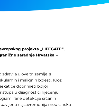
 evropskog projekta „LIFEGATE“,
ranične saradnje Hrvatska –
zdravlja u ove tri zemlje, s
ularnih i malignih bolesti. Kroz
jekat će doprinijeti boljoj
stupa u dijagnostici, liječenju i
programi rane detekcije srčanih
nabavljena najsavremenija medicinska