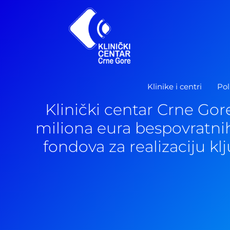
Pređi
na
sadržaj
Klinike i centri
Pol
Klinički centar Crne Gor
miliona eura bespovratnih
fondova za realizaciju kl