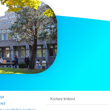
nja
Korisni linkovi
rad
i i analitičke kartice