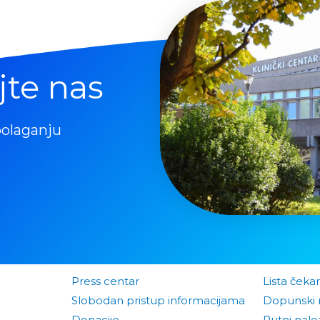
jte nas
polaganju
Press centar
Lista čeka
Slobodan pristup informacijama
Dopunski 
Donacije
Putni naloz