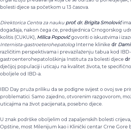
bolesti djece sa početkom u 13 časova.
Direktorica Centra za nauku
prof. dr. Brigita Smolović
ima
događaja, nakon čega će, predsjednica Crnogorskog udr
kolitis (CUKUK),
Milica Popović
govoriti o iskustvima i izaz
Internista-gastroeterohepatolog
Interne klinike
dr
Damir
različitim perspektivama i prevazilaženju tabua kod IBD-a
gastroenterohepatološkinja Instituta za bolesti djece
d
dječijoj populaciji i uticaju na kvalitet života, te specifi
oboljele od IBD-a.
IBD Day pruža priliku da se podigne svijest o ovoj sve pri
problematici. Samo zajedno, otvorenim razgovorom, mož
uticajima na život pacijenata, posebno djece.
U znak podrške oboljelim od zapaljenskih bolesti crijev
Opštine, most Milenijum kao i Klinički centar Crne Gore b