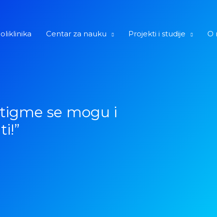
oliklinika
Centar za nauku
Projekti i studije
O 
stigme se mogu i
ti!”