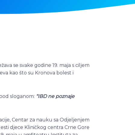
ježava se svake godine 19. maja s ciljem
jeva kao što su Kronova bolest i
e pod sloganom:
“
IBD ne poznaje
cije, Centar za nauku sa Odjeljenjem
lesti djece Kliničkog centra Crne Gore
9. maja u amfiteatru Instituta za