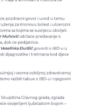
će pozdravni govor i uvod u temu
uženja za Kronovu bolest i ulcerozni
ovima sa kojima se susrijeću oboljeli.
 Muhović
o
držaće predavanje o
, dok će pedijatrica-
r
Veselinka Đurišić
govoriti o IBD-u
u
čnosti dijagnostike i tretmana kod djece
sutnijoj i veoma ozbiljnoj zdravstvenoj
emo razbiti tabue o IBD-u i njegovim
a, Skupština Glavnog grada, zgrada
iće osvijetljeni ljubičastom bojom –