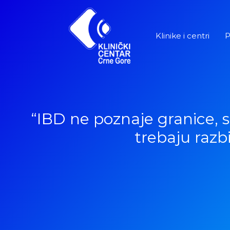
Pređi
na
sadržaj
Klinike i centri
P
“IBD ne poznaje granice, 
trebaju razbi