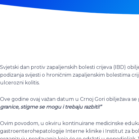
Svjetski dan protiv zapaljenskih bolesti crijeva (IBD) obil
podizanja svijesti o hroničnim zapaljenskim bolestima cri
ulcerozni kolitis.
Ove godine ovaj važan datum u Crnoj Gori obilježava s
granice, stigme se mogu i trebaju razbiti!”
Ovim povodom, u okviru kontinuirane medicinske eduka
gastroenterohepatologije Interne klinike i Institut za bo
organizuju predavanja koja će se održati u ponedjeljak, 1