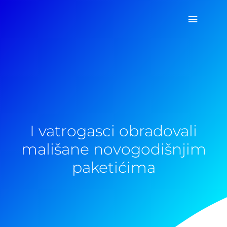
Pređi
Glavni
na
sadržaj
izborn
I vatrogasci obradovali
mališane novogodišnjim
paketićima