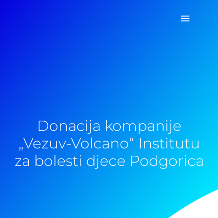
Pređi
Glavni
na
sadržaj
izborn
Donacija kompanije
„Vezuv-Volcano“ Institutu
za bolesti djece Podgorica