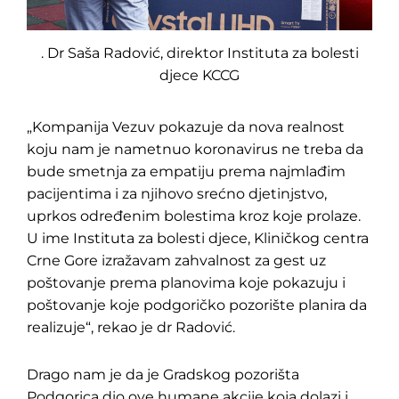
. Dr Saša Radović, direktor Instituta za bolesti
Pretraga
djece KCCG
za:
„Kompanija Vezuv pokazuje da nova realnost
koju nam je nametnuo koronavirus ne treba da
bude smetnja za empatiju prema najmlađim
pacijentima i za njihovo srećno djetinjstvo,
uprkos određenim bolestima kroz koje prolaze.
U ime Instituta za bolesti djece, Kliničkog centra
Crne Gore izražavam zahvalnost za gest uz
poštovanje prema planovima koje pokazuju i
poštovanje koje podgoričko pozorište planira da
realizuje“, rekao je dr Radović.
Drago nam je da je Gradskog pozorišta
Podgorica dio ove humane akcije koja dolazi i