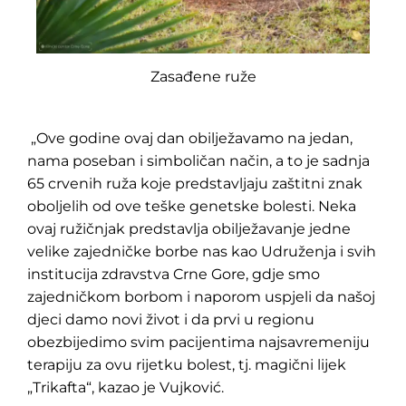
Zasađene ruže
„Ove godine ovaj dan obilježavamo na jedan,
nama poseban i simboličan način, a to je sadnja
65 crvenih ruža koje predstavljaju zaštitni znak
oboljelih od ove teške genetske bolesti. Neka
ovaj ružičnjak predstavlja obilježavanje jedne
velike zajedničke borbe nas kao Udruženja i svih
institucija zdravstva Crne Gore, gdje smo
zajedničkom borbom i naporom uspjeli da našoj
djeci damo novi život i da prvi u regionu
obezbijedimo svim pacijentima najsavremeniju
terapiju za ovu rijetku bolest, tj. magični lijek
„Trikafta“, kazao je Vujković.