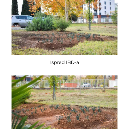
Ispred IBD-a
Pretraga
za: