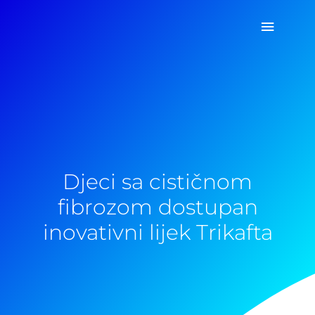
Pređi
Glavni
na
sadržaj
izborn
Djeci sa cističnom
fibrozom dostupan
inovativni lijek Trikafta