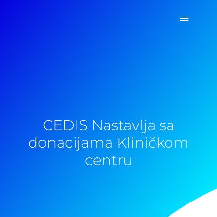
Pređi
Glavni
na
sadržaj
izborn
CEDIS Nastavlja sa
donacijama Kliničkom
centru