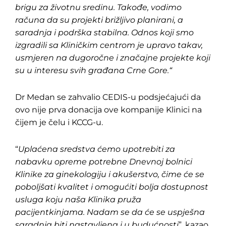
brigu za životnu sredinu. Takođe, vodimo
računa da su projekti brižljivo planirani, a
saradnja i podrška stabilna. Odnos koji smo
izgradili sa Kliničkim centrom je upravo takav,
usmjeren na dugoročne i značajne projekte koji
su u interesu svih građana Crne Gore.“
Dr Medan se zahvalio CEDIS-u podsjećajući da
ovo nije prva donacija ove kompanije Klinici na
čijem je čelu i KCCG-u.
“
Uplaćena sredstva ćemo upotrebiti za
nabavku opreme potrebne Dnevnoj bolnici
Klinike za ginekologiju i akušerstvo, čime će se
poboljšati kvalitet i omogućiti bolja dostupnost
usluga koju naša Klinika pruža
pacijentkinjama. Nadam se da će se uspješna
saradnja biti nastavljena i u budućnosti
”, kazao