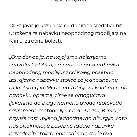
Dr Stijović je kazala da će donirana sredstva biti
utrošena za nabavku neophodnog mobilijara na
Klinici za očne bolesti.
„
Ova donacija, na kojoj smo neizmjerno
zahvalni CEDIS-u, omogućiće nam nabavku
neophodnog mobilijara od kojeg posebno
Pretraga
izdvajamo nabavku stolica za jednodnevnu
za:
mikrohirurgiju. Medicina zahtijeva kontinuiranu
nabavku opreme, čime se omogućava
ljekarima da blagovremeno uvode i sprovode
savremene metode liječenja. U našoj Klinici je
najviše zastupljena jednodnevna hirurgija, zato
nas oftalmologe posebno raduje nabavka
navedenih stolica. Ponosni smo što je ova