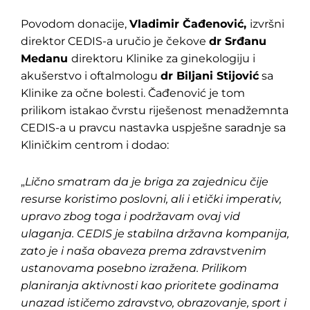
Povodom donacije,
Vladimir Čađenović,
izvršni
direktor CEDIS-a uručio je čekove
dr Srđanu
Medanu
direktoru Klinike za ginekologiju i
akušerstvo i oftalmologu
dr Biljani Stijović
sa
Klinike za očne bolesti. Čađenović je tom
prilikom istakao čvrstu riješenost menadžemnta
CEDIS-a u pravcu nastavka uspješne saradnje sa
Kliničkim centrom i dodao:
„
Lično smatram da je briga za zajednicu čije
resurse koristimo poslovni, ali i etički imperativ,
upravo zbog toga i podržavam ovaj vid
ulaganja. CEDIS je stabilna državna kompanija,
zato je i naša obaveza prema zdravstvenim
ustanovama posebno izražena. Prilikom
planiranja aktivnosti kao prioritete godinama
unazad ističemo zdravstvo, obrazovanje, sport i