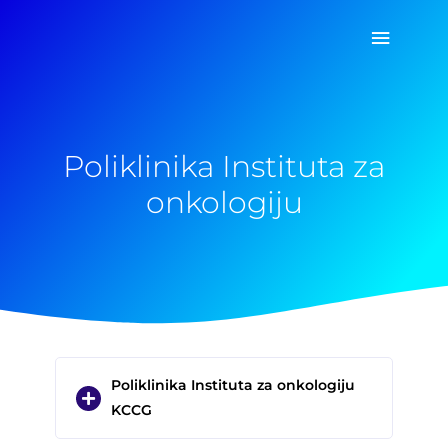
Pređi
Glavni
na
sadržaj
izborn
Poliklinika Instituta za
onkologiju
Poliklinika Instituta za onkologiju
KCCG