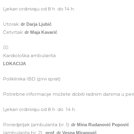
Ljekari ordiniraju od 8 h do 14 h:
Utorak:
dr Darja Ljubić
Četvrtak:
dr Maja Kavarić
Kardiološka ambulanta
LOKACIJA
Poliklinika IBD (prvi sprat)
Potrebne informacije možete dobiti radnim danima u perio
Ljekari ordiniraju od 8 h do 14 h.
Ponedjeljak (ambulanta br. 1):
dr Mina Rudanović Popović
(ambulanta br. 2):
prof. dr Vesna Miranović