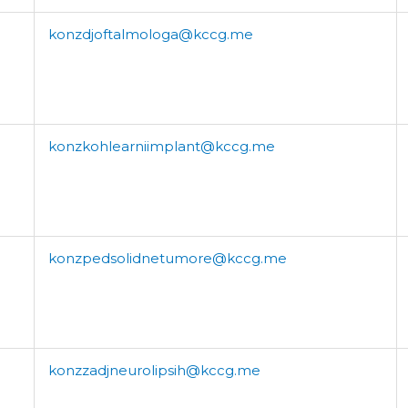
konzdjoftalmologa@kccg.me
konzkohlearniimplant@kccg.me
konzpedsolidnetumore@kccg.me
konzzadjneurolipsih@kccg.me