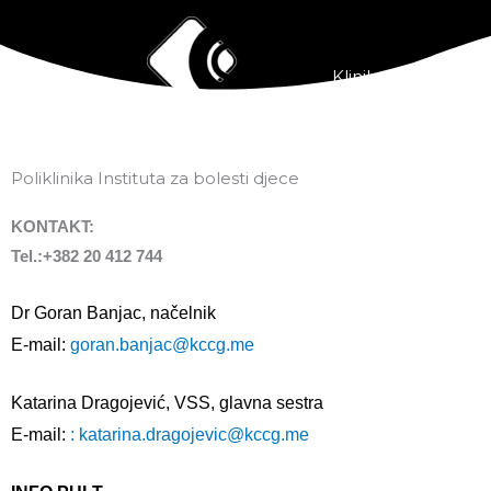
Pređi
na
sadržaj
Klinike i centri
P
Poliklinika Instituta za bolesti djece
KONTAKT:
Tel.:+382 20
412 744
Dr Goran Banjac, načelnik
E-mail:
goran.banjac@kccg.me
Katarina Dragojević, VSS, glavna sestra
E-mail:
: katarina.dragojevic@kccg.me