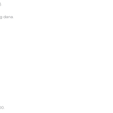
).
g dana.
00.