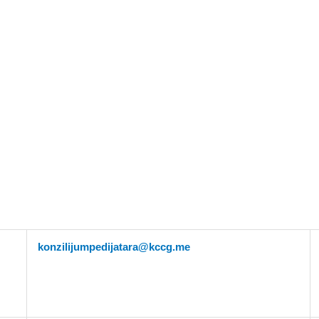
konzilijumpedijatara@kccg.me