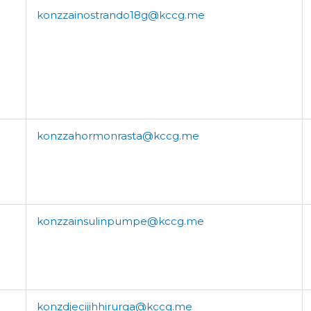
konzzainostrando18g@kccg.me
konzzahormonrasta@kccg.me
konzzainsulinpumpe@kccg.me
konzdjecijihhirurga@kccg.me