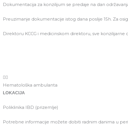
Dokumentacija za konzilijum se predaje na dan održavanja 
Preuzimanje dokumentacije istog dana poslije 15h. Za os
Direktoru KCCG i medicinskom direktoru, sve konzilijarne o
Hematološka ambulanta
LOKACIJA
Poliklinika IBD (prizemlje)
Potrebne informacije možete dobiti radnim danima u perio