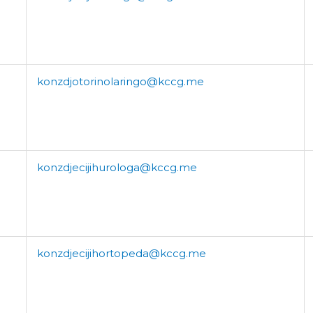
konzdjotorinolaringo@kccg.me
konzdjecijihurologa@kccg.me
konzdjecijihortopeda@kccg.me