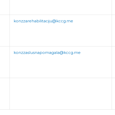
konzzarehabilitaciju@kccg.me
konzzaslusnapomagala@kccg.me