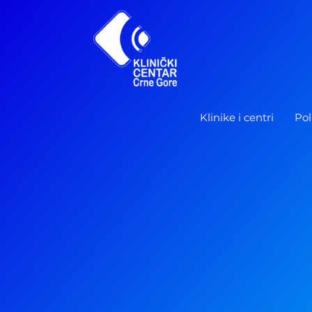
Pređi
na
sadržaj
Klinike i centri
Pol