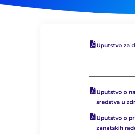
Uputstvo za d
Uputstvo o na
sredstva u z
Uputstvo o pr
zanatskih rad