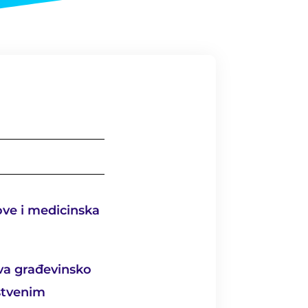
ove i medicinska
tva građevinsko
vstvenim