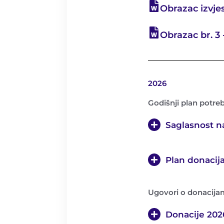
Obrazac izvjes
Obrazac br. 3 
2026
Godišnji plan potre
Saglasnost n
Plan donacij
Ugovori o donacija
Donacije 202