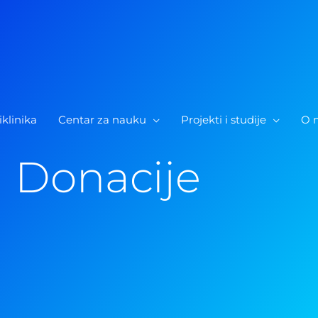
iklinika
Centar za nauku
Projekti i studije
O 
Donacije