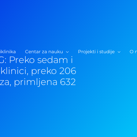
iklinika
Centar za nauku
Projekti i studije
O 
G: Preko sedam i
klinici, preko 206
iza, primljena 632