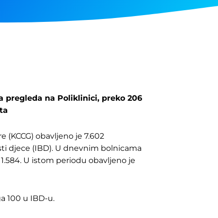
 pregleda na Poliklinici, preko 206
ta
re (KCCG) obavljeno je 7.602
sti djece (IBD). U dnevnim bolnicama
1.584. U istom periodu obavljeno je
ga 100 u IBD-u.