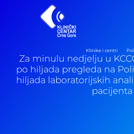
Pređi
na
sadržaj
Klinike i centri
Pol
Za minulu nedjelju u KCC
po hiljada pregleda na Poli
hiljada laboratorijskih anal
pacijenta