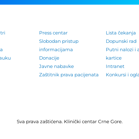
tri
Press centar
Lista čekanja
Slobodan pristup
Dopunski rad
la
informacijama
Putni nalozi i 
nauku
Donacije
kartice
Javne nabavke
Intranet
Zaštitnik prava pacijenata
Konkursi i ogl
Sva prava zaštićena. Klinički centar Crne Gore.