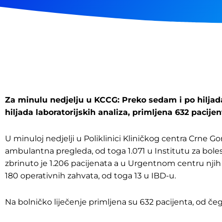
Za minulu nedjelju u KCCG: Preko sedam i po hiljada
hiljada laboratorijskih analiza, primljena 632 pacijen
U minuloj nedjelji u Poliklinici Kliničkog centra Crne Go
ambulantna pregleda, od toga 1.071 u Institutu za bole
zbrinuto je 1.206 pacijenata a u Urgentnom centru njih 
180 operativnih zahvata, od toga 13 u IBD-u.
Na bolničko liječenje primljena su 632 pacijenta, od če