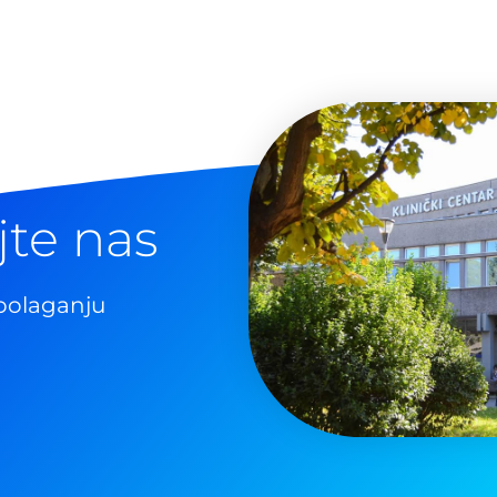
jte nas
polaganju