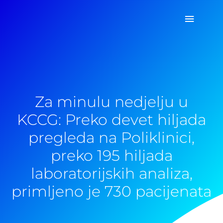
Pređi
Glavni
na
sadržaj
izborn
Za minulu nedjelju u
KCCG: Preko devet hiljada
pregleda na Poliklinici,
preko 195 hiljada
laboratorijskih analiza,
primljeno je 730 pacijenata