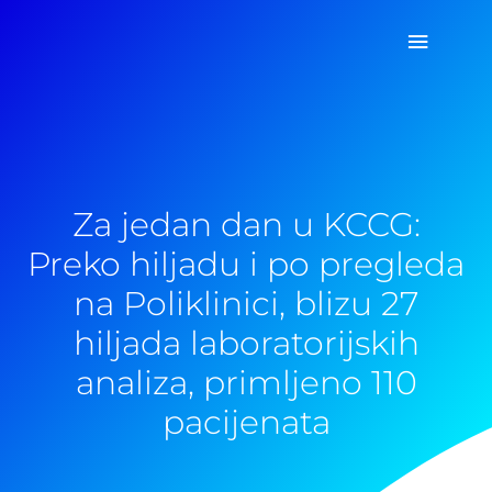
Pređi
Glavni
na
sadržaj
izborn
Za jedan dan u KCCG:
Preko hiljadu i po pregleda
na Poliklinici, blizu 27
hiljada laboratorijskih
analiza, primljeno 110
pacijenata