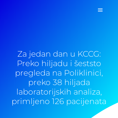
Pređi
Glavni
na
sadržaj
izborn
Za jedan dan u KCCG:
Preko hiljadu i šeststo
pregleda na Poliklinici,
preko 38 hiljada
laboratorijskih analiza,
primljeno 126 pacijenata