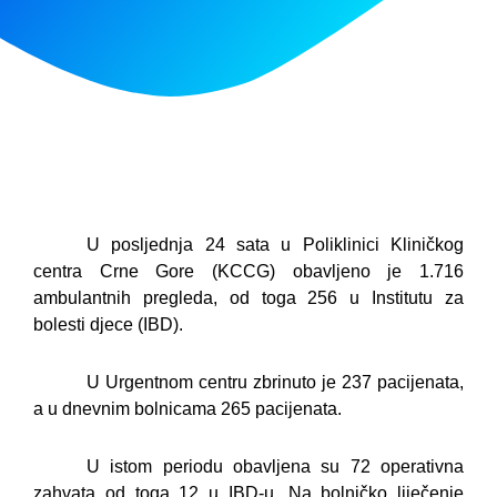
U posljednja 24 sata u Poliklinici Kliničkog
centra Crne Gore (KCCG) obavljeno je 1.716
ambulantnih pregleda, od toga 256 u Institutu za
bolesti djece (IBD).
U Urgentnom centru zbrinuto je 237 pacijenata,
a u dnevnim bolnicama 265 pacijenata.
U istom periodu obavljena su 72 operativna
zahvata od toga 12 u IBD-u. Na bolničko liječenje