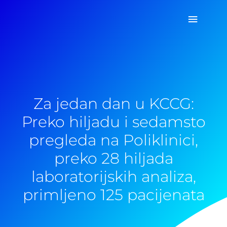
Pređi
Glavni
na
sadržaj
izborn
Za jedan dan u KCCG:
Preko hiljadu i sedamsto
pregleda na Poliklinici,
preko 28 hiljada
laboratorijskih analiza,
primljeno 125 pacijenata