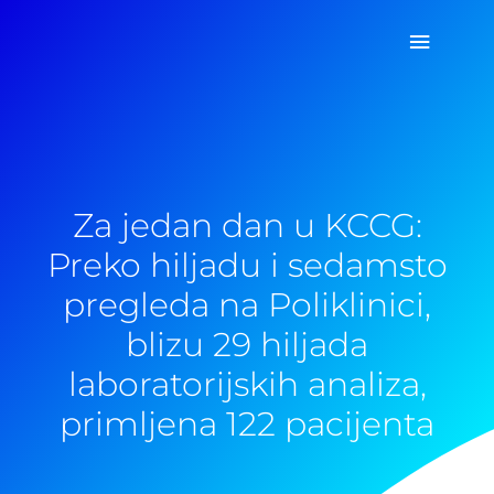
Pređi
Glavni
na
sadržaj
izborn
Za jedan dan u KCCG:
Preko hiljadu i sedamsto
pregleda na Poliklinici,
blizu 29 hiljada
laboratorijskih analiza,
primljena 122 pacijenta