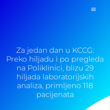
Pređi
Glavni
na
sadržaj
izborn
Za jedan dan u KCCG:
Preko hiljadu i po pregleda
na Poliklinici, blizu 29
hiljada laboratorijskih
analiza, primljeno 118
pacijenata