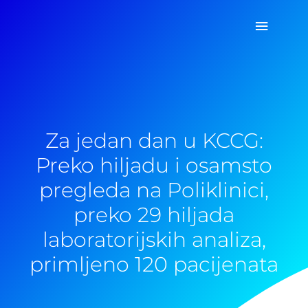
Pređi
Glavni
na
sadržaj
izborn
Za jedan dan u KCCG:
Preko hiljadu i osamsto
pregleda na Poliklinici,
preko 29 hiljada
laboratorijskih analiza,
primljeno 120 pacijenata